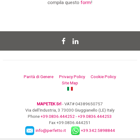
compila questo
form
!
Parità di Genere
Privacy Policy
Cookie Policy
Site Map
MAPETEK Srl
- VAT# 04389650757
Via dell'Industria, 3 73030 Giuggianello (LE) Italy
Phone
+39.0836.444252
-
+39.0836.444253
Fax +39.0836.444251
info@perfetto.it
+39.342.5898844