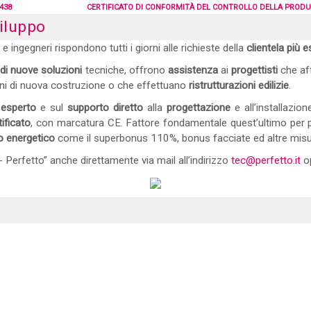
438
CERTIFICATO DI CONFORMITÀ DEL CONTROLLO DELLA PRODUZ
iluppo
i e ingegneri rispondono tutti i giorni alle richieste della
clientela più 
 di nuove soluzioni
tecniche, offrono
assistenza
ai
progettisti
che af
oni di nuova costruzione o che effettuano
ristrutturazioni edilizie
.
 esperto
e sul
supporto diretto
alla
progettazione
e all’installazio
ificato
, con marcatura CE. Fattore fondamentale quest’ultimo per po
o energetico
come il superbonus 110%, bonus facciate ed altre misur
- Perfetto” anche direttamente via mail all’indirizzo
tec@perfetto.it
op