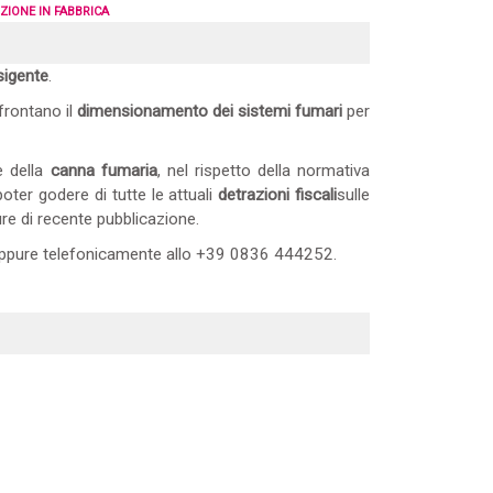
IONE IN FABBRICA
esigente
.
frontano il
dimensionamento dei sistemi fumari
per
ne della
canna fumaria
, nel rispetto della normativa
ter godere di tutte le attuali
detrazioni fiscali
sulle
e di recente pubblicazione.
pure telefonicamente allo +39 0836 444252.