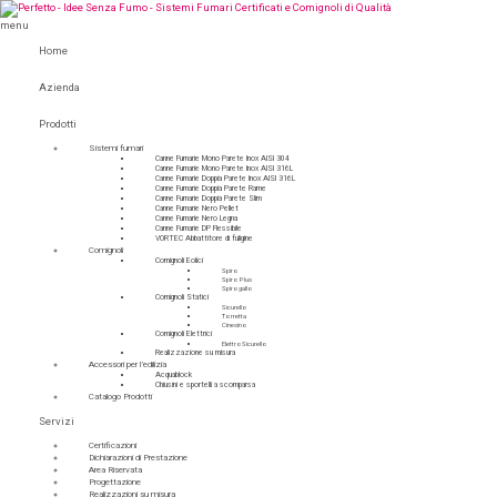
menu
Home
Azienda
Prodotti
Sistemi fumari
Canne Fumarie Mono Parete Inox AISI 304
Canne Fumarie Mono Parete Inox AISI 316L
Canne Fumarie Doppia Parete Inox AISI 316L
Canne Fumarie Doppia Parete Rame
Canne Fumarie Doppia Parete Slim
Canne Fumarie Nero Pellet
Canne Fumarie Nero Legna
Canne Fumarie DP Flessibile
VORTEC Abbattitore di fuligine
Comignoli
Comignoli Eolici
Spiro
Spiro Plus
Spirogallo
Comignoli Statici
Sicurello
Torretta
Cinesino
Comignoli Elettrici
ElettroSicurello
Realizzazione su misura
Accessori per l’edilizia
Acquablock
Chiusini e sportelli a scomparsa
Catalogo Prodotti
Servizi
Certificazioni
Dichiarazioni di Prestazione
Area Riservata
Progettazione
Realizzazioni su misura