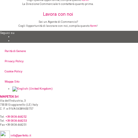
La Direzione Commerciale ti contatterà quanto prima.
Lavora con noi
Sei un Agente di Commercio?
Cogli l’opportunità di lavorare con noi, compila questo
form
!
Seguici su
Parità di Genere
Privacy Policy
Cookie Policy
Mappa Sito
MAPETEK Srl
Via dell'Industria, 3
73030 Giuggianello (LE) Italy
C. F. e P.IVA 04389650757
Tel.
+39 0836 444252
Tel.
+39 0836 444253
Fax +39 0836 444251
info@perfetto.it