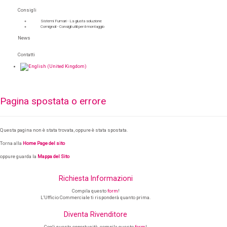
Consigli
Sistemi Fumari - La giusta soluzione
Comignoli - Consigli utili per il montaggio
News
Contatti
Pagina spostata o errore
Questa pagina non è stata trovata, oppure è stata spostata.
Torna alla
Home Page del sito
oppure guarda la
Mappa del Sito
Richiesta Informazioni
Compila questo
form
!
L’Ufficio Commerciale ti risponderà quanto prima.
Diventa Rivenditore
Cogli questa opportunità, compila questo
form
!